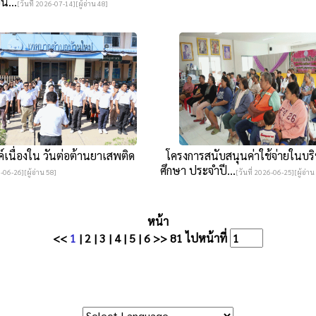
น...
[วันที่ 2026-07-14][ผู้อ่าน 48]
เนื่องใน วันต่อต้านยาเสพติด
โครงการสนับสนุนค่าใช้จ่ายในบ
ศึกษา ประจำปี...
6-06-26][ผู้อ่าน 58]
[วันที่ 2026-06-25][ผู้อ่าน
หน้า
<<
1
|
2
|
3
|
4
|
5
|
6
>>
81
ไปหน้าที่